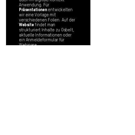
auch im digitale Kontext
Anwendung. Für
Präsentationen
entwickelten
wir eine Vorlage mit
verschiedenen Folien. Auf der
Website
findet man
strukturiert Inhalte zu Osbelt,
aktuelle Informationen oder
ein Anmeldeformular für
Webinare.